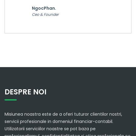
NgocPhan.
Ceo & Founder
DESPRE NOI
Misiunea noastra este de a oferi tuturor clientilor nostri,
servicii profesionale in domeniul financiar-contabil.
Utilizatorii serviciilor noastre se pot baza pe
profesionalismul, confidentialitatea si etica profesionala ce