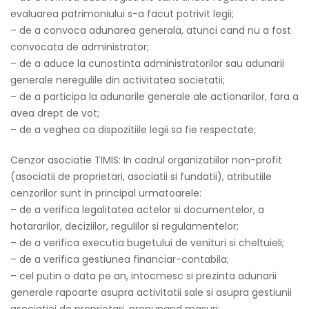
evaluarea patrimoniului s-a facut potrivit legii;
– de a convoca adunarea generala, atunci cand nu a fost
convocata de administrator;
– de a aduce la cunostinta administratorilor sau adunarii
generale neregulile din activitatea societatii;
– de a participa la adunarile generale ale actionarilor, fara a
avea drept de vot;
– de a veghea ca dispozitiile legii sa fie respectate;
Cenzor asociatie TIMIS: In cadrul organizatiilor non-profit
(asociatii de proprietari, asociatii si fundatii), atributiile
cenzorilor sunt in principal urmatoarele:
– de a verifica legalitatea actelor si documentelor, a
hotararilor, deciziilor, regulilor si regulamentelor;
– de a verifica executia bugetului de venituri si cheltuieli;
– de a verifica gestiunea financiar-contabila;
– cel putin o data pe an, intocmesc si prezinta adunarii
generale rapoarte asupra activitatii sale si asupra gestiunii
asociatiei de proprietari, propunand masuri;