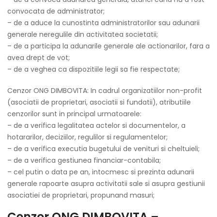
convocata de administrator;
– de a aduce la cunostinta administratorilor sau adunarii
generale neregulile din activitatea societatii;
– de a participa la adunarile generale ale actionarilor, fara a
avea drept de vot;
– de a veghea ca dispozitiile legii sa fie respectate;
Cenzor ONG DIMBOVITA: In cadrul organizatiilor non-profit
(asociatii de proprietari, asociatii si fundatii), atributiile
cenzorilor sunt in principal urmatoarele:
– de a verifica legalitatea actelor si documentelor, a
hotararilor, deciziilor, regulilor si regulamentelor;
– de a verifica executia bugetului de venituri si cheltuieli;
– de a verifica gestiunea financiar-contabila;
– cel putin o data pe an, intocmesc si prezinta adunarii
generale rapoarte asupra activitatii sale si asupra gestiunii
asociatiei de proprietari, propunand masuri;
Cenzor ONG DIMBOVITA –