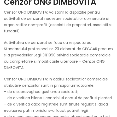
Cenzor ONG DIMBOVITA
Cenzor ONG DIMBOVITA: Va stam la dispozitie pentru
activitati de cenzorat necesare societatilor comerciale si
organizatiilor non-profit (asociatii de proprietari, asociatii si
fundatii).
Activitatea de cenzorat se face cu respectarea
Standardului profesional nr. 23 elaborat de CECCAR precum
si a prevederilor Legii 31/1990 privind societatile comerciale,
cu completarile si modificarile ulterioare – Cenzor ONG
DIMBOVITA.
Cenzor ONG DIMBOVITA: In cadrul societatilor comerciale
atributiile cenzorilor sunt in principal urmatoarele:
– de a supraveghea gestiunea societatii;
– de a verifica bilantul contabil si contul de profit si pierderi;
– de a verifica daca registrele sunt tinute regulat si daca
evaluarea patrimoniului s-a facut potrivit legii;
– de a convoca adunarea generala, atunci cand nu a fost