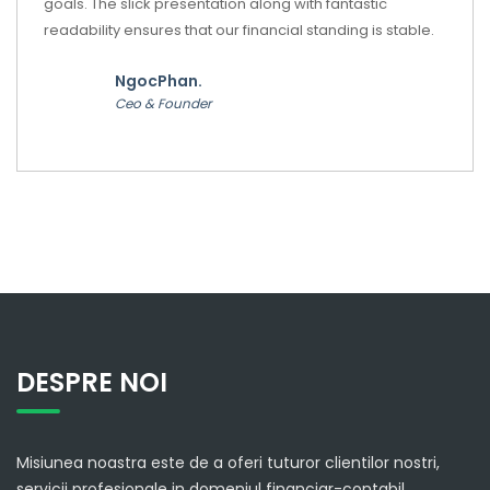
goals. The slick presentation along with fantastic
readability ensures that our financial standing is stable.
NgocPhan.
Ceo & Founder
DESPRE NOI
Misiunea noastra este de a oferi tuturor clientilor nostri,
servicii profesionale in domeniul financiar-contabil.