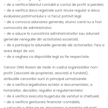
– de a verifica bilantul contabil si contul de profit si pierderi;
– de a verifica daca registrele sunt tinute regulat si daca
evaluarea patrimoniului s-a facut potrivit legii;
– de a convoca adunarea generala, atunci cand nu a fost
convocata de administrator;
– de a aduce la cunostinta administratorilor sau adunarii
generale neregulile din activitatea societatii;
– de a participa la adunarile generale ale actionarilor, fara a
avea drept de vot;
– de a veghea ca dispozitiile legii sa fie respectate;
Cenzor ONG Rosiori de Vede: In cadrul organizatiilor non-
profit (asociatii de proprietari, asociatii si fundatii),
atributiile cenzorilor sunt in principal urmatoarele:
– de a verifica legalitatea actelor si documentelor, a
hotararilor, deciziilor, regulilor si regulamentelor;
– de a verifica executia bugetului de venituri si cheltuieli;
– de a verifica gestiunea financiar-contabila;
– cel putin o data pe an, intocmesc si prezinta adunarii