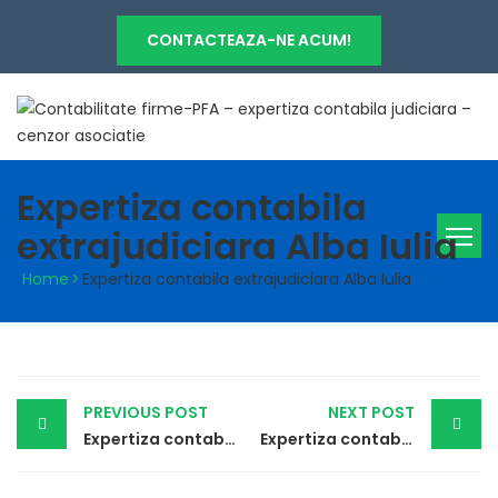
CONTACTEAZA-NE ACUM!
Expertiza contabila
extrajudiciara Alba Iulia
Home
>
Expertiza contabila extrajudiciara Alba Iulia
Post
PREVIOUS POST
NEXT POST
navigation
Expertiza contabila extrajudiciara Slatina
Expertiza contabila extrajudiciara Deva