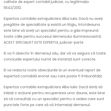
calitate de expert contabil judiciar, cu legitimația
5542/2012.
Expertiza contabila extrajudiciara Alba Iulia: Dacă nu aveți
pregătire de specialitate și există un litigiu, întotdeauna
este bine să aveți un specialist pentru a găsi impreună
toate căile pentru succesul demersului dumneavoastră.
ACEST SPECIALIST ESTE EXPERTUL judiciar-parte
El va fi obiectiv în demersul său, dar vă va asigura că toate
concluziile expertului numit de instanță sunt corecte.
El va redacta toate obiecțiunile la un eventual raport de
expertiză contabilă eronat sau care poate fi îmbunătățit.
Expertiza contabila extrajudiciara Alba Iulia: Dacă doriți să
inițiați o acțiune pentru recuperarea unor daune, este bine
să vă consultați cu un specialist pentru a vedea care sunt
punctele forte pe care să vă întemeiați demersul.