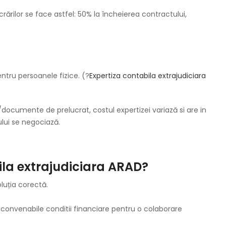
ărilor se face astfel: 50% la încheierea contractului,
tru persoanele fizice. (?
Expertiza contabila extrajudiciara
documente de prelucrat, costul expertizei variază si are in
ului se negociază.
ila extrajudiciara ARAD?
luția corectă.
 convenabile conditii financiare pentru o colaborare