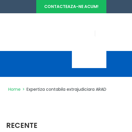
CONTACTEAZA-NE ACUM!
INFO CLIENT
0745.135.627
Home
>
Expertiza contabila extrajudiciara ARAD
RECENTE