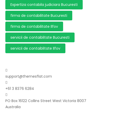
Expertiza contabila judiciara Bucuresti
firma de contabilitate Bucuresti
firma de contabilitate Ilfov
servicii de contaiblitate Bucuresti
servicii de contaiblitate Ilfov
support@themesflat.com
+61 3 8376 6284
PO Box 16122 Collins Street West Victoria 8007
Australia