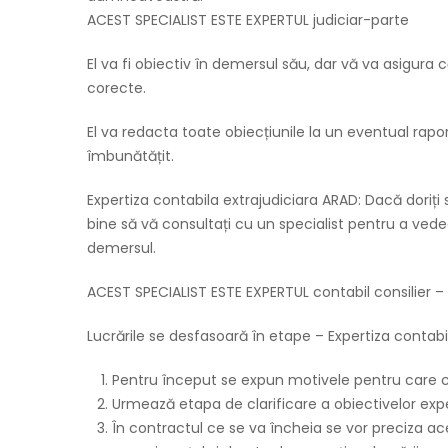
ACEST SPECIALIST ESTE EXPERTUL judiciar-parte
El va fi obiectiv în demersul său, dar vă va asigura 
corecte.
El va redacta toate obiecțiunile la un eventual rapo
îmbunătățit.
Expertiza contabila extrajudiciara ARAD: Dacă doriți
bine să vă consultați cu un specialist pentru a ved
demersul.
ACEST SPECIALIST ESTE EXPERTUL contabil consilier –
Lucrările se desfasoară în etape – Expertiza contabi
Pentru început se expun motivele pentru care cli
Urmează etapa de clarificare a obiectivelor ex
În contractul ce se va încheia se vor preciza a