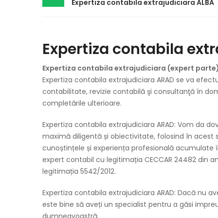
Expertiza contabila extrajudiciara ALBA
Expertiza contabila ext
Expertiza contabila extrajudiciara (expert part
Expertiza contabila extrajudiciara ARAD se va efectu
contabilitate, revizie contabilă şi consultanţă în dom
completările ulterioare.
Expertiza contabila extrajudiciara ARAD: Vom da d
maximă diligentă și obiectivitate, folosind în acest 
cunoștințele și experiența profesională acumulate î
expert contabil cu legitimația CECCAR 24482 din anul
legitimația 5542/2012.
Expertiza contabila extrajudiciara ARAD: Dacă nu aveț
este bine să aveți un specialist pentru a găsi impr
dumneavoastră.