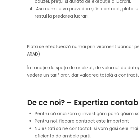
cauzei, prețul și durata de execuție a lucrării.
Așa cum se va prevedea și în contract, plata lucr
restul la predarea lucrarii.
Plata se efectuează numai prin virament bancar pen
ARAD
)
În funcție de speța de analizat, de volumul de date/
vedere un tarif orar, dar valoarea totală a contract
De ce noi? – Expertiza contab
Pentru că analizăm și investigăm până găsim so
Pentru noi, fiecare contract este important
Nu ezitati sa ne contactati si vom gasi cele mai
eficienta de ambele parti.