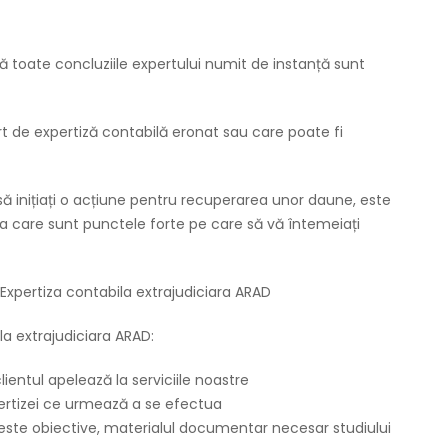
că toate concluziile expertului numit de instanță sunt
rt de expertiză contabilă eronat sau care poate fi
 să inițiați o acțiune pentru recuperarea unor daune, este
ea care sunt punctele forte pe care să vă întemeiați
 Expertiza contabila extrajudiciara ARAD
la extrajudiciara ARAD:
entul apelează la serviciile noastre
pertizei ce urmează a se efectua
ceste obiective, materialul documentar necesar studiului