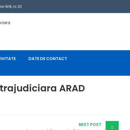
e 1918, nr.20
ADRESA DE EMAIL
office@expertcontabileduqualis.ro
Caută
după:
IVITATE
DATE DE CONTACT
xtrajudiciara ARAD
NEXT POST