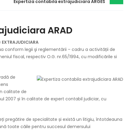
Expertiza contabila extrajudiciara ARGES
rajudiciara ARAD
e) EXTRAJUDICIARA
a conform legii şi reglementării – cadru a activității de
eniul fiscal, respectiv O.G. nr.65/1994, cu modificãrile si
ovadă de
sens
n calitate de
 2007 și în calitate de expert contabil judiciar, cu
i pregătire de specialitate și există un litigiu, întotdeauna
eună toate căile pentru succesul demersului