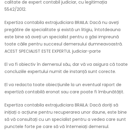
calitate de expert contabil judiciar, cu legitimația
5542/2012.
Expertiza contabila extrajudiciara BRAILA: Dacă nu aveți
pregătire de specialitate și există un litigiu, întotdeauna
este bine să aveți un specialist pentru a găsi impreună
toate căile pentru succesul demersului dumneavoastră.
ACEST SPECIALIST ESTE EXPERTUL judiciar-parte
El va fi obiectiv în demersul său, dar vă va asigura că toate
concluziile expertului numit de instanță sunt corecte.
El va redacta toate obiecțiunile la un eventual raport de
expertiză contabilă eronat sau care poate fi îmbunătățit.
Expertiza contabila extrajudiciara BRAILA: Dacă doriți să
inițiați o acțiune pentru recuperarea unor daune, este bine
să vă consultați cu un specialist pentru a vedea care sunt
punctele forte pe care să vă întemeiați demersul.