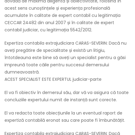
dovadă de maximă diligentă și obiectivitate, folosind în
acest sens cunoștințele și experiența profesională
acumulate în calitate de expert contabil cu legitimația
CECCAR 24482 din anul 2007 și în calitate de expert
contabil judiciar, cu legitimația 5542/2012.
Expertiza contabila extrajudiciara CARAS-SEVERIN: Dacă nu
aveți pregătire de specialitate și există un litigiu,
întotdeauna este bine să aveți un specialist pentru a găsi
impreună toate căile pentru succesul demersului
dumneavoastră.
ACEST SPECIALIST ESTE EXPERTUL judiciar-parte
El va fi obiectiv în demersul său, dar vă va asigura că toate
concluziile expertului numit de instanță sunt corecte.
El va redacta toate obiecțiunile la un eventual raport de
expertiză contabilă eronat sau care poate fi îmbunătățit.
Expertiza contabila extrajudiciara CARAS-SEVERIN: Dacă