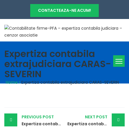
CONTACTEAZA-NE ACUM!
Expertiza contabila
extrajudiciara CARAS-
SEVERIN
Home
>
Expertiza contabila extrajudiciara CARAS-SEVERIN
Post
PREVIOUS POST
NEXT POST
navigation
Expertiza contabila extrajudiciara CALARASI
Expertiza contabila extrajudiciara CLUJ